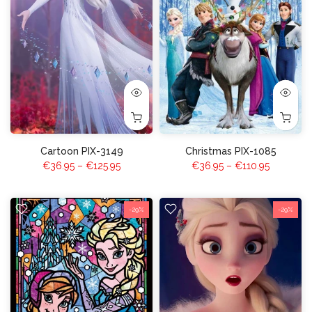
Cartoon PIX-3149
Christmas PIX-1085
€36.95 – €125.95
€36.95 – €110.95
-29%
-29%