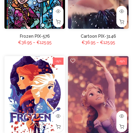
Frozen PIX-576
Cartoon PIX-3146
€36.95 – €125.95
€36.95 – €125.95
-29%
-29%