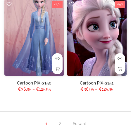
-29%
-29%
Cartoon PIX-3150
Cartoon PIX-3151
€36.95 – €125.95
€36.95 – €125.95
1
2
Suivant