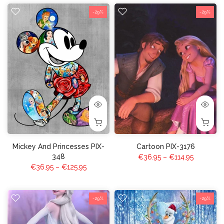
-29%
-29%
Mickey And Princesses PIX-
Cartoon PIX-3176
348
€36.95 – €114.95
€36.95 – €125.95
-29%
-29%