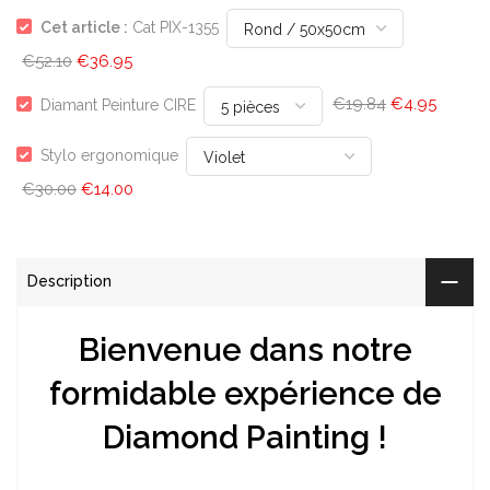
Cet article :
Cat PIX-1355
€52.10
€36.95
€19.84
€4.95
Diamant Peinture CIRE
Stylo ergonomique
€30.00
€14.00
Description
Bienvenue dans notre
formidable expérience de
Diamond Painting !