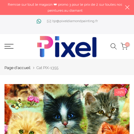
Remise sur tout le magasin 👑 promo 3 pour le prix de 2 sur toutes nos
peintures au diamant
bjr@pixeldiamondpainting.fr
0
Page d'accueil
Cat PIX-1355
-29%