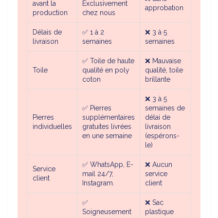
avant la
Exclusivement
approbation
production
chez nous
Délais de
✅
1 à 2
❌ 3 à 5
livraison
semaines
semaines
✅ Toile de haute
❌ Mauvaise
Toile
qualité en poly
qualité, toile
coton
brillante
❌ 3 à 5
✅
Pierres
semaines de
Pierres
supplémentaires
délai de
individuelles
gratuites livrées
livraison
en une semaine
(espérons-
le)
✅ WhatsApp, E-
❌ Aucun
Service
mail 24/7,
service
client
Instagram.
client
✅
❌ Sac
Soigneusement
plastique