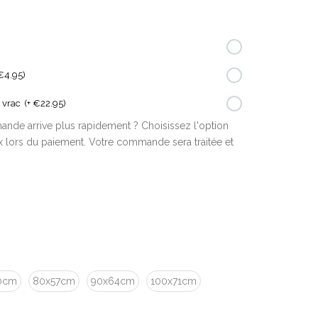
 €4.95)
 vrac
(+ €22.95)
nde arrive plus rapidement ? Choisissez l'option
 lors du paiement. Votre commande sera traitée et
0cm
80x57cm
90x64cm
100x71cm