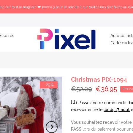
se sur tout le magasin 👑 promo 3 pour le prix de 2 sur toutes nos peintures au di
ssoires
Autocollant
Carte cade
Christmas PIX-1094
-29%
€52.09
€36.95
ÉCON
Passez votre commande da
recevoir entre le
lundi, 17 aout
e
Vous souhaitez recevoir votre 
PASS
lors du paiement pour une 