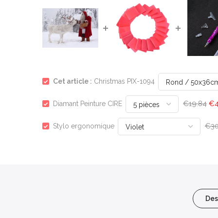
Cet article :
Christmas PIX-1094
€19.84
€4
Diamant Peinture CIRE
€30
Stylo ergonomique
Des