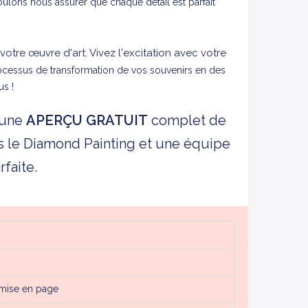
lons nous assurer que chaque détail est parfait
tre œuvre d'art. Vivez l'excitation avec votre
cessus de transformation de vos souvenirs en des
us !
 une
APERÇU
GRATUIT
complet de
ns le Diamond Painting et une équipe
faite.
mise en page