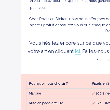
Si vous optez pour des ajustements, nous généron
pour vous.
Chez Pixels en Steken, nous nous efforçons de
aperçu gratuit et assurez-vous que chaque d
Dia
Vous hésitez encore sur ce que 
votre art en cliquant
ici.
Faites-nous
spéci
Pourquoi nous choisir ?
Pixels en 
Marque
✅
100% née
Mise en page gratuite
✅
Exclusiv