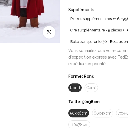
Suppléments :
Pierres supplémentaires
(+ €2.95)
Cire supplémentaire - 5 pièces
(+
Cliquez pour agrandir
Boîte transparente 30 - Bocaux en
Vous souhaitez que votre comma
d'expédition express avec FedEx
expédiée en priorité.
Forme:
Rond
Rond
Carré
Taille:
50x36cm
50x36cm
60x43cm
70x5
110x78cm