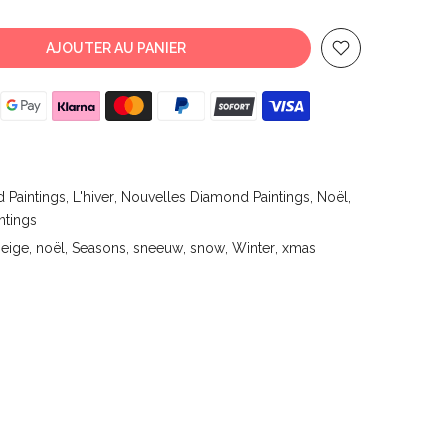
AJOUTER AU PANIER
 Paintings
L'hiver
Nouvelles Diamond Paintings
Noël
ntings
neige
noël
Seasons
sneeuw
snow
Winter
xmas