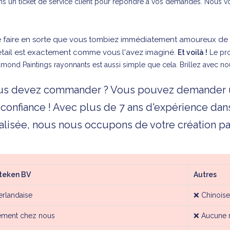
s un ticket de service client pour répondre à vos demandes. Nous vou
 faire en sorte que vous tombiez immédiatement amoureux de vo
étail est exactement comme vous l'avez imaginé.
Et voilà !
Le pro
mond Paintings rayonnants est aussi simple que cela. Brillez avec no
vous devez commander ? Vous pouvez demander
 confiance ! Avec plus de 7 ans d'expérience da
alisée, nous nous occupons de votre création par
Steken BV
Autres
rlandaise
❌
Chinoise
ement chez nous
❌
Aucune 