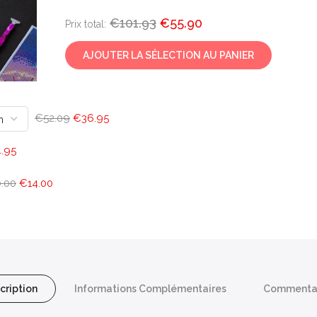
€101.93
€55.90
Prix ​​total:
AJOUTER LA SÉLECTION AU PANIER
€52.09
€36.95
.95
.00
€14.00
cription
Informations Complémentaires
Commenta