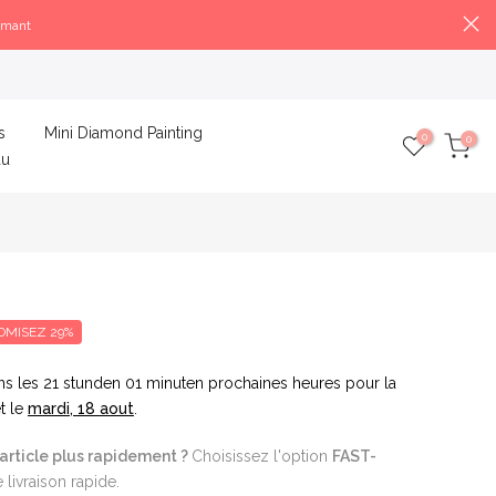
amant
s
Mini Diamond Painting
0
0
au
OMISEZ 29%
ns les
21 stunden 01 minuten
prochaines heures pour la
t le
mardi, 18 aout
.
article plus rapidement ?
Choisissez l'option
FAST-
livraison rapide.