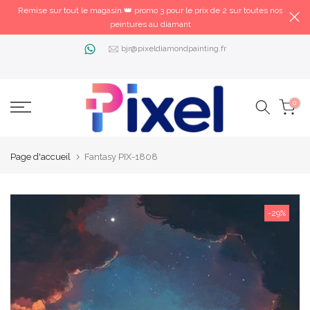
Remise sur tout le magasin 👑 promo 3 pour le prix de 2 sur toutes nos
peintures au diamant
bjr@pixeldiamondpainting.fr
0
Page d'accueil
Fantasy PIX-1808
-29%