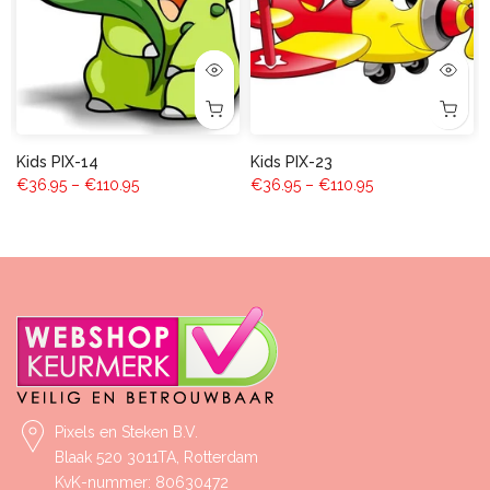
Kids PIX-14
Kids PIX-23
€36.95 – €110.95
€36.95 – €110.95
Pixels en Steken B.V.
Blaak 520 3011TA, Rotterdam
KvK-nummer: 80630472