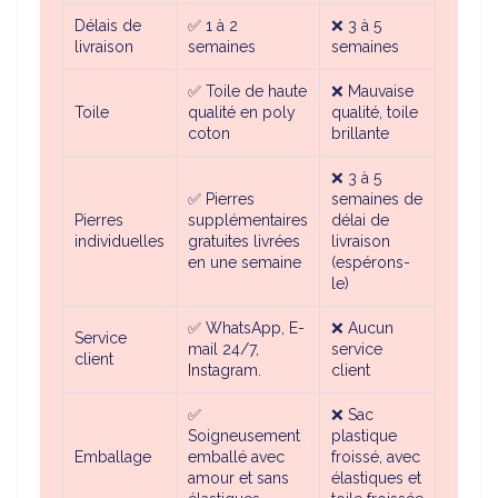
Délais de
✅
1 à 2
❌ 3 à 5
livraison
semaines
semaines
✅ Toile de haute
❌ Mauvaise
Toile
qualité en poly
qualité, toile
coton
brillante
❌ 3 à 5
✅
Pierres
semaines de
Pierres
supplémentaires
délai de
individuelles
gratuites livrées
livraison
en une semaine
(espérons-
le)
✅ WhatsApp, E-
❌ Aucun
Service
mail 24/7,
service
client
Instagram.
client
✅
❌ Sac
Soigneusement
plastique
Emballage
emballé avec
froissé, avec
amour et sans
élastiques et