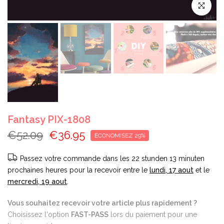
Cliquez pou
Fantasy PIX-1808
€52.09
€36.95
ÉCONOMISEZ 29%
Passez votre commande dans les
22 stunden 13 minuten
prochaines heures pour la recevoir entre le
lundi, 17 aout
et le
mercredi, 19 aout
.
Vous souhaitez recevoir votre article plus rapidement ?
Choisissez l'option
FAST-PASS
lors du paiement pour une