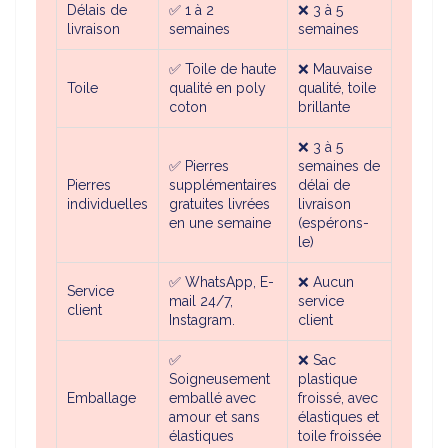
Délais de
✅
1 à 2
❌ 3 à 5
livraison
semaines
semaines
✅ Toile de haute
❌ Mauvaise
Toile
qualité en poly
qualité, toile
coton
brillante
❌ 3 à 5
✅
Pierres
semaines de
Pierres
supplémentaires
délai de
individuelles
gratuites livrées
livraison
en une semaine
(espérons-
le)
✅ WhatsApp, E-
❌ Aucun
Service
mail 24/7,
service
client
Instagram.
client
✅
❌ Sac
Soigneusement
plastique
Emballage
emballé avec
froissé, avec
amour et sans
élastiques et
élastiques
toile froissée