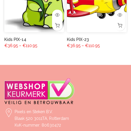
Kids PIX-14
Kids PIX-23
€36.95 – €110.95
€36.95 – €110.95
Pixels en Steken B.V.
Blaak 520 3011TA, Rotterdam
KvK-nummer: 80630472