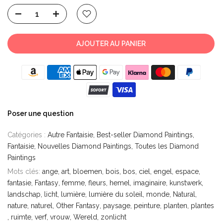
AJOUTER AU PANIER
Poser une question
Catégories :
Autre Fantaisie
Best-seller Diamond Paintings
Fantaisie
Nouvelles Diamond Paintings
Toutes les Diamond
Paintings
Mots clés:
ange
art
bloemen
bois
bos
ciel
engel
espace
fantasie
Fantasy
femme
fleurs
hemel
imaginaire
kunstwerk
landschap
licht
lumière
lumière du soleil
monde
Natural
nature
naturel
Other Fantasy
paysage
peinture
planten
plantes
ruimte
verf
vrouw
Wereld
zonlicht