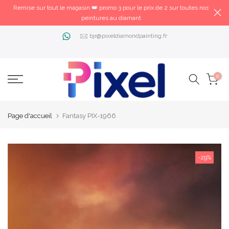
Remise sur tout le magasin 👑 promo 3 pour le prix de 2 sur toutes nos
peintures au diamant
bjr@pixeldiamondpainting.fr
0
Page d'accueil
Fantasy PIX-1966
-29%