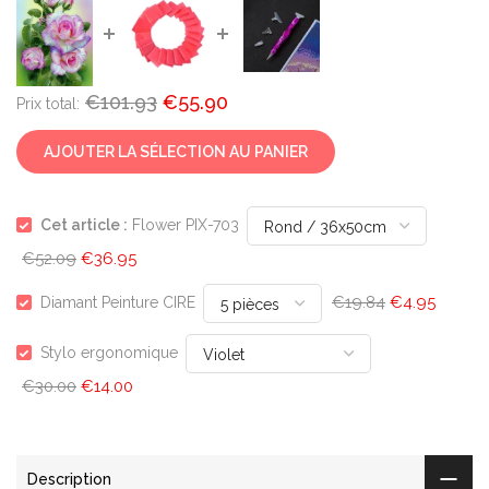
€101.93
€55.90
Prix ​​total:
AJOUTER LA SÉLECTION AU PANIER
Cet article :
Flower PIX-703
€52.09
€36.95
€19.84
€4.95
Diamant Peinture CIRE
Stylo ergonomique
€30.00
€14.00
Description