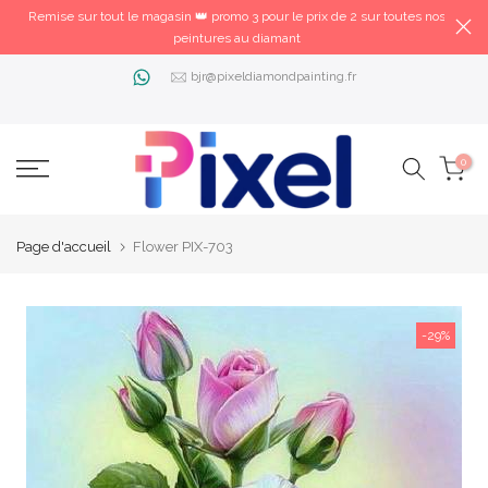
Remise sur tout le magasin 👑 promo 3 pour le prix de 2 sur toutes nos
peintures au diamant
bjr@pixeldiamondpainting.fr
0
Page d'accueil
Flower PIX-703
-29%