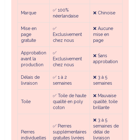
✅
100%
Marque
❌
Chinoise
néerlandaise
Mise en
✅
❌
Aucune
page
Exclusivement
mise en
gratuite
chez nous
page
Approbation
✅
❌
Sans
avant la
Exclusivement
approbation
production
chez nous
Délais de
✅
1 à 2
❌ 3 à 5
livraison
semaines
semaines
✅ Toile de haute
❌ Mauvaise
Toile
qualité en poly
qualité, toile
coton
brillante
❌ 3 à 5
✅
Pierres
semaines de
Pierres
supplémentaires
délai de
individuelles
gratuites livrées
livraison