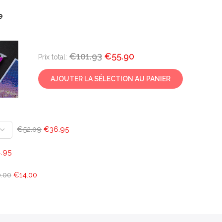
e
€101.93
€55.90
Prix ​​total:
AJOUTER LA SÉLECTION AU PANIER
€52.09
€36.95
.95
.00
€14.00