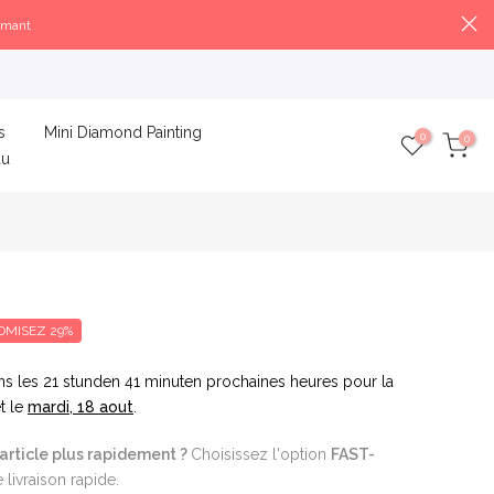
amant
s
Mini Diamond Painting
0
0
au
OMISEZ 29%
ns les
21 stunden 41 minuten
prochaines heures pour la
t le
mardi, 18 aout
.
article plus rapidement ?
Choisissez l'option
FAST-
livraison rapide.