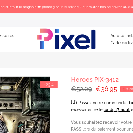
se sur tout le magasin 👑 promo 3 pour le prix de 2 sur toutes nos peintures au di
ssoires
Autocollant
Carte cade
Heroes PIX-3412
-29%
€52.09
€36.95
ÉCON
Passez votre commande da
recevoir entre le
lundi, 17 aout
e
Vous souhaitez recevoir votre 
PASS
lors du paiement pour une 