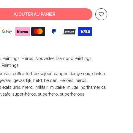
AJOUTER AU PANIER
 Paintings
Héros
Nouvelles Diamond Paintings
 Paintings
erman
coffre-fort de séjour
danger
dangereux
dank u
gevaar
gevaarlijk
held
helden
Heroes
héros
s etats unis
merci
militair
militaire
militar
northamerica
aysafe
super-héros
superhero
superheroes