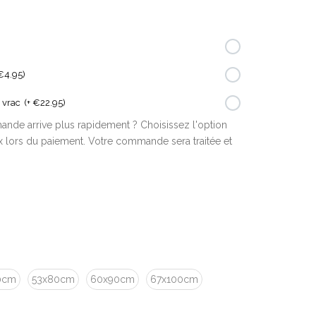
 €4.95)
 vrac
(+ €22.95)
nde arrive plus rapidement ? Choisissez l'option
 lors du paiement. Votre commande sera traitée et
0cm
53x80cm
60x90cm
67x100cm