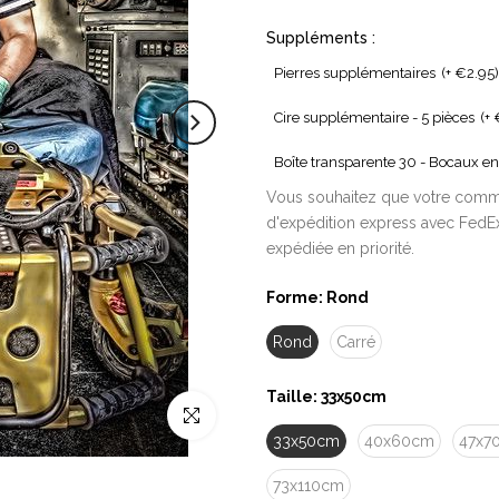
Suppléments :
Pierres supplémentaires
(+ €2.95)
Cire supplémentaire - 5 pièces
(+
Boîte transparente 30 - Bocaux en
Vous souhaitez que votre comma
d'expédition express avec FedEx
expédiée en priorité.
Forme:
Rond
Rond
Carré
Taille:
33x50cm
Cliquez pour agrandir
33x50cm
40x60cm
47x7
73x110cm