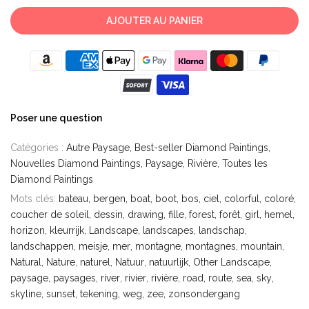
AJOUTER AU PANIER
Poser une question
Catégories :
Autre Paysage
Best-seller Diamond Paintings
Nouvelles Diamond Paintings
Paysage
Rivière
Toutes les
Diamond Paintings
Mots clés:
bateau
bergen
boat
boot
bos
ciel
colorful
coloré
coucher de soleil
dessin
drawing
fille
forest
forêt
girl
hemel
horizon
kleurrijk
Landscape
landscapes
landschap
landschappen
meisje
mer
montagne
montagnes
mountain
Natural
Nature
naturel
Natuur
natuurlijk
Other Landscape
paysage
paysages
river
rivier
rivière
road
route
sea
sky
skyline
sunset
tekening
weg
zee
zonsondergang