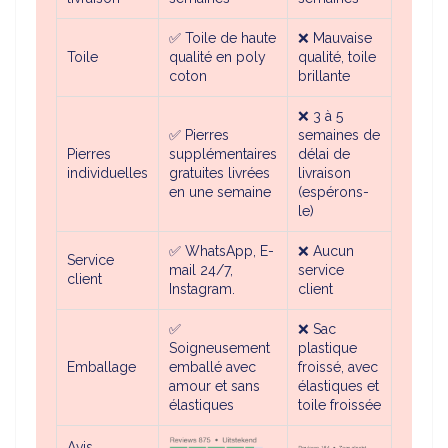
✅ Toile de haute
❌ Mauvaise
Toile
qualité en poly
qualité, toile
coton
brillante
❌ 3 à 5
✅
Pierres
semaines de
Pierres
supplémentaires
délai de
individuelles
gratuites livrées
livraison
en une semaine
(espérons-
le)
✅ WhatsApp, E-
❌ Aucun
Service
mail 24/7,
service
client
Instagram.
client
✅
❌ Sac
Soigneusement
plastique
Emballage
emballé avec
froissé, avec
amour et sans
élastiques et
élastiques
toile froissée
Avis