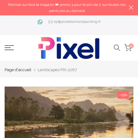
Remise sur tout le magasin 👑 promo 3 pour le prix de 2 sur toutes nos
peintures au diamant
bjr@pixeldiamondpainting.fr
0
Page d'accueil
Landscapes PIX-2267
-29%