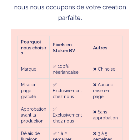
nous nous occupons de votre création
parfaite.
Pourquoi
Pixels en
nous choisir
Autres
Steken BV
?
✅
100%
Marque
❌
Chinoise
néerlandaise
Mise en
✅
❌
Aucune
page
Exclusivement
mise en
gratuite
chez nous
page
Approbation
✅
❌
Sans
avant la
Exclusivement
approbation
production
chez nous
Délais de
✅
1 à 2
❌ 3 à 5
livraison
semaines
semaines