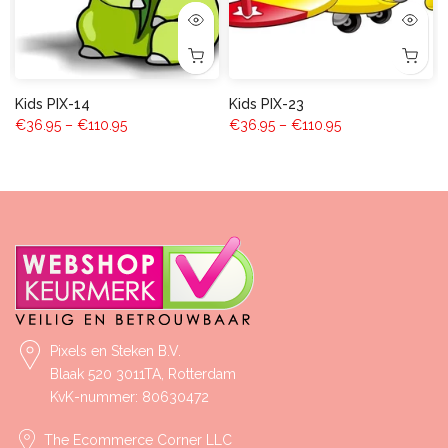
Kids PIX-14
Kids PIX-23
€36.95 – €110.95
€36.95 – €110.95
Pixels en Steken B.V.
Blaak 520 3011TA, Rotterdam
KvK-nummer: 80630472
The Ecommerce Corner LLC