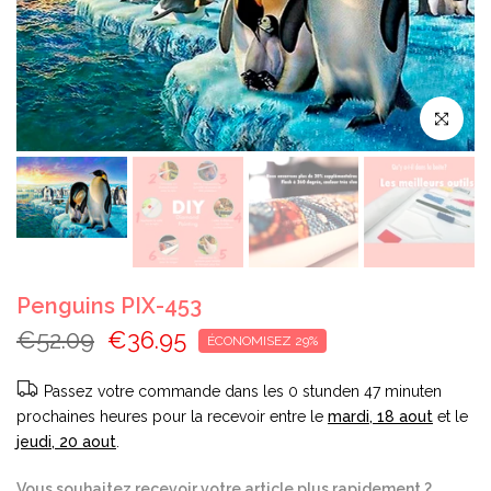
Cliquez pou
Penguins PIX-453
€52.09
€36.95
ÉCONOMISEZ 29%
Passez votre commande dans les
0 stunden 47 minuten
prochaines heures pour la recevoir entre le
mardi, 18 aout
et le
jeudi, 20 aout
.
Vous souhaitez recevoir votre article plus rapidement ?