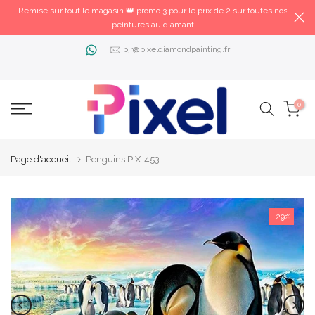
Remise sur tout le magasin 👑 promo 3 pour le prix de 2 sur toutes nos
peintures au diamant
bjr@pixeldiamondpainting.fr
0
Page d'accueil
Penguins PIX-453
-29%