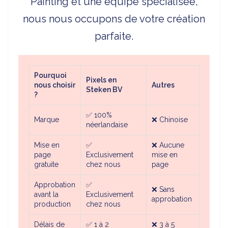
Painting et une équipe spécialisée,
nous nous occupons de votre création
parfaite.
Pourquoi
Pixels en
nous choisir
Autres
Steken BV
?
✅
100%
Marque
❌
Chinoise
néerlandaise
Mise en
✅
❌
Aucune
page
Exclusivement
mise en
gratuite
chez nous
page
Approbation
✅
❌
Sans
avant la
Exclusivement
approbation
production
chez nous
Délais de
✅
1 à 2
❌ 3 à 5