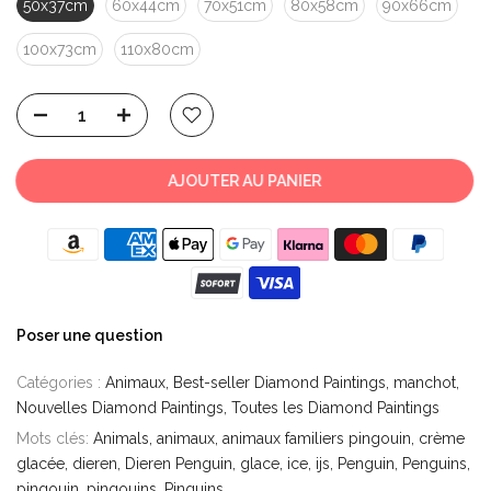
50x37cm
60x44cm
70x51cm
80x58cm
90x66cm
100x73cm
110x80cm
AJOUTER AU PANIER
Poser une question
Catégories :
Animaux
Best-seller Diamond Paintings
manchot
Nouvelles Diamond Paintings
Toutes les Diamond Paintings
Mots clés:
Animals
animaux
animaux familiers pingouin
crème
glacée
dieren
Dieren Penguin
glace
ice
ijs
Penguin
Penguins
pingouin
pingouins
Pinguins