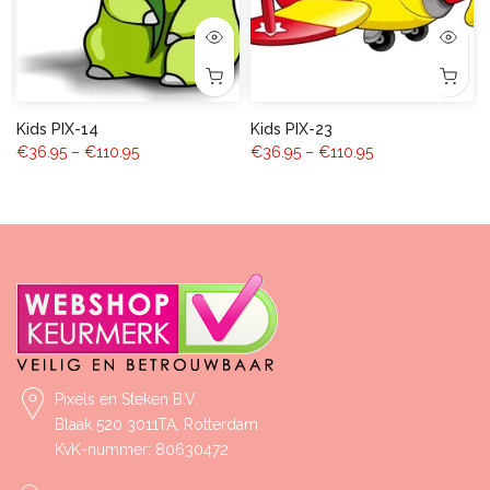
Kids PIX-14
Kids PIX-23
€36.95 – €110.95
€36.95 – €110.95
Pixels en Steken B.V.
Blaak 520 3011TA, Rotterdam
KvK-nummer: 80630472